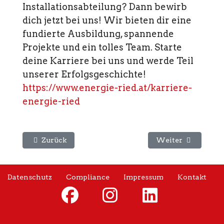
Installationsabteilung? Dann bewirb
dich jetzt bei uns! Wir bieten dir eine
fundierte Ausbildung, spannende
Projekte und ein tolles Team. Starte
deine Karriere bei uns und werde Teil
unserer Erfolgsgeschichte!
https://www.energie-ried.at/karriere-
energie-ried
Vorheriger Beitrag: Ausgezeichnete Lehrlinge
Nächster Beitrag:
Zurück
Weiter
Datenschutz
Compliance
Impressum
Kontakt
fab
fab
fab
fa-
fa-
fa-