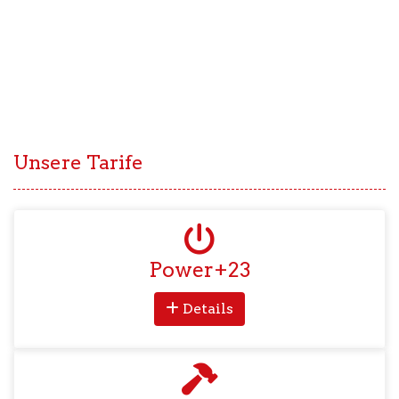
Unsere Tarife
fas
fa-
Power+23
power-
off
Details
fas
fa-