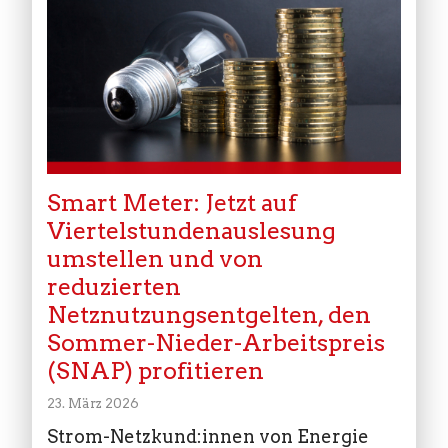
Smart Meter: Jetzt auf
Viertelstundenauslesung
umstellen und von
reduzierten
Netznutzungsentgelten, den
Sommer-Nieder-Arbeitspreis
(SNAP) profitieren
23. März 2026
Strom-Netzkund:innen von Energie