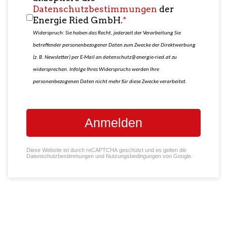
Datenschutzbestimmungen
der
Energie Ried GmbH.
*
Widerspruch: Sie haben das Recht, jederzeit der Verarbeitung Sie
betreffender personenbezogener Daten zum Zwecke der Direktwerbung
(z. B. Newsletter) per E-Mail an
datenschutz@energie-ried.at
zu
widersprechen. Infolge Ihres Widerspruchs werden Ihre
personenbezogenen Daten nicht mehr für diese Zwecke verarbeitet.
Anmelden
reCAPTCHA
*
Diese Website ist durch reCAPTCHA geschützt und es gelten die
Datenschutzbestimmungen
und
Nutzungsbedingungen
von Google.