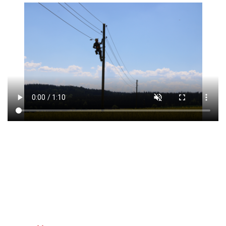
fa
icon-