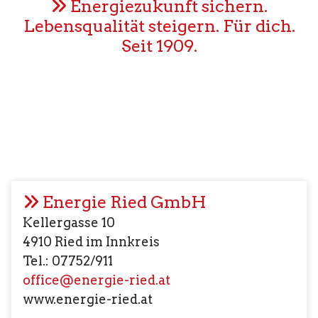
Energiezukunft sichern.
eried
Lebensqualität steigern. Für dich.
Seit 1909.
Energie Ried GmbH
Kellergasse 10
4910 Ried im Innkreis
Tel.: 07752/911
office@energie-ried.at
www.energie-ried.at