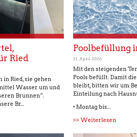
tel,
Poolbefüllung i
ür Ried
21. April 2026
Mit den steigenden Te
Pools befüllt. Damit d
in Ried, sie gehen
bleibt, bitten wir um 
mittel Wasser um und
Einteilung nach Haus
nseren Brunnen“.
ere Br...
• Montag bis...
>> Weiterlesen