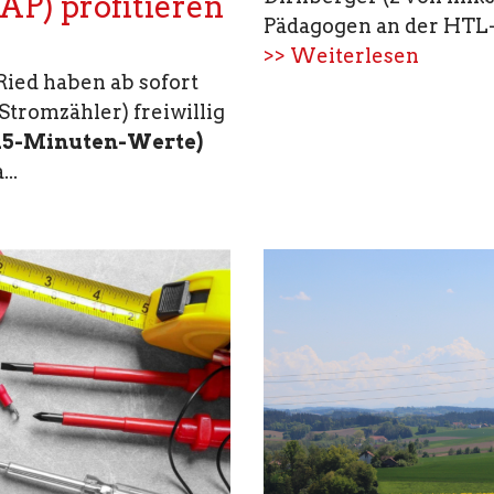
AP) profitieren
Pädagogen an der HTL-B
>> Weiterlesen
ied haben ab sofort
Stromzähler) freiwillig
(15-Minuten-Werte)
..