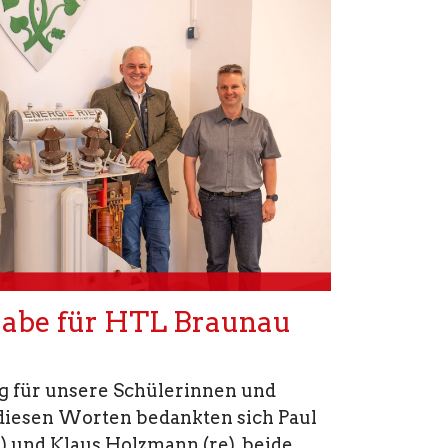
gabe für HTL Braunau
ig für unsere Schülerinnen und
 diesen Worten bedankten sich Paul
s) und Klaus Holzmann (re), beide