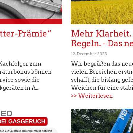
etter-Prämie“
Mehr Klarheit.
Regeln. - Das 
12. Dezember 2025
 Nachfolger zum
Wir begrüßen das neue 
araturbonus können
vielen Bereichen erstm
rvice sowie die
schafft, die bislang gef
geräten in A...
Weichen für eine stabile
>> Weiterlesen