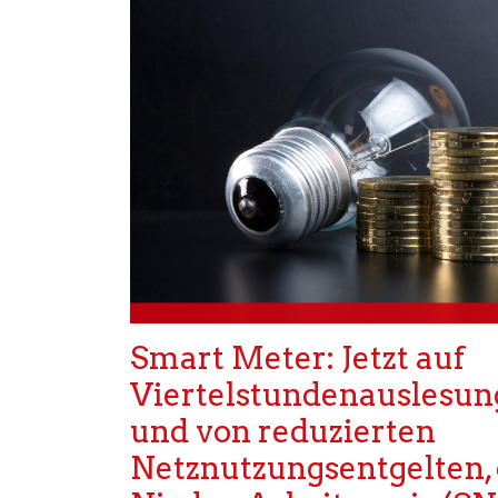
Smart Meter: Jetzt auf
Viertelstundenauslesun
und von reduzierten
Netznutzungsentgelten