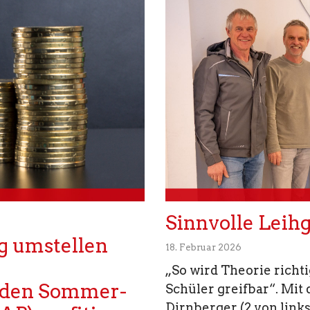
Sinnvolle Leih
g umstellen
18. Februar 2026
„So wird Theorie richt
, den Sommer-
Schüler greifbar“. Mit
Dirnberger (2 von link