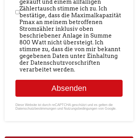
gekauft und einem allfälligen
Zählertausch stimme ich zu. Ich
bestätige, dass die Maximalkapazität
Pmax an meinem betroffenen
Stromzähler inklusiv oben
beschriebener Anlage in Summe
800 Watt nicht übersteigt. Ich
stimme zu, dass die von mir bekannt
gegebenen Daten unter Einhaltung
der Datenschutzvorschriften
verarbeitet werden.
Absenden
reCAPTCHA
*
Diese Website ist durch reCAPTCHA geschützt und es gelten die
Datenschutzbestimmungen
und
Nutzungsbedingungen
von Google.