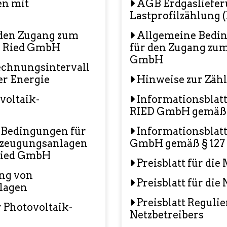
en mit
AGB Erdgasliefer
Lastprofilzählung 
den Zugang zum
Allgemeine Bedi
ie Ried GmbH
für den Zugang zum
GmbH
chnungsintervall
er Energie
Hinweise zur Zäh
oltaik-
Informationsblatt
RIED GmbH gemäß §
 Bedingungen für
Informationsblat
rzeugungsanlagen
GmbH gemäß § 127
 Ried GmbH
Preisblatt für die
ng von
Preisblatt für die
lagen
Preisblatt Reguli
 Photovoltaik-
Netzbetreibers