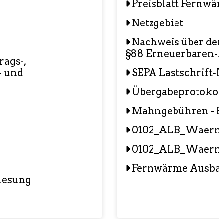
Preisblatt Fernw
Netzgebiet
Nachweis über de
§88 Erneuerbaren-
ags-,
- und
SEPA Lastschrift
Übergabeprotoko
Mahngebühren - 
0102_ALB_Waer
0102_ALB_Waer
Fernwärme Ausb
lesung