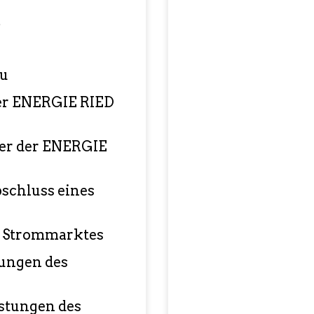
m
au
der ENERGIE RIED
ber der ENERGIE
schluss eines
n Strommarktes
tungen des
istungen des