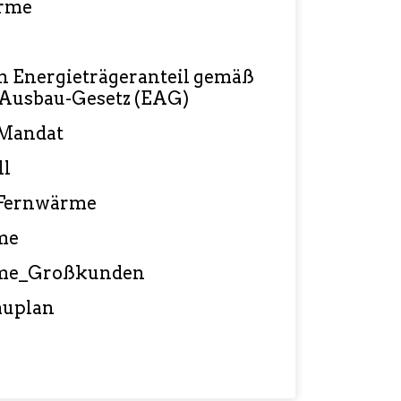
ärme
n Energieträgeranteil gemäß
Ausbau-Gesetz (EAG)
‐Mandat
ll
Fernwärme
me
me_Großkunden
auplan