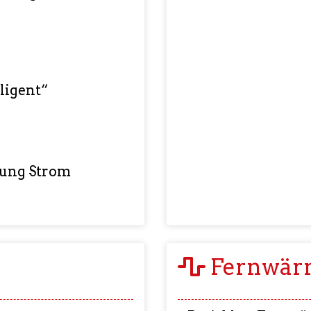
ligent“
gung Strom
Fernwär