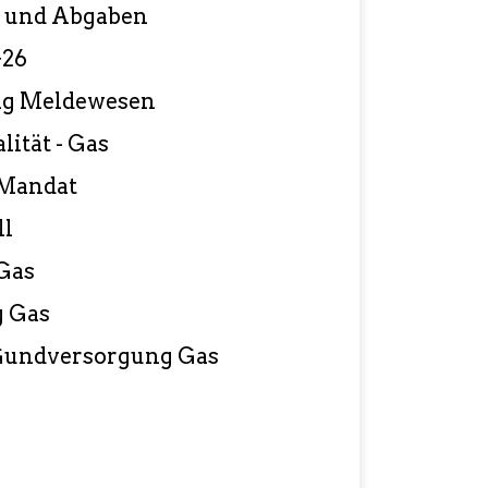
n und Abgaben
+26
ng Meldewesen
ität - Gas
‐Mandat
ll
Gas
 Gas
 Gundversorgung Gas