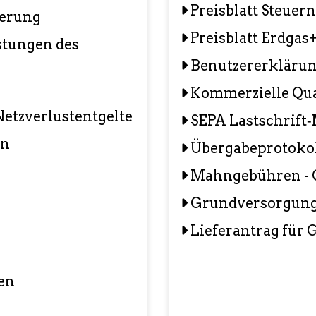
Preisblatt Steuer
ferung
Preisblatt Erdgas
tungen des
Benutzererkläru
Kommerzielle Qual
Netzverlustentgelte
SEPA Lastschrift
en
Übergabeprotoko
Mahngebühren - 
Grundversorgung
Lieferantrag für
en