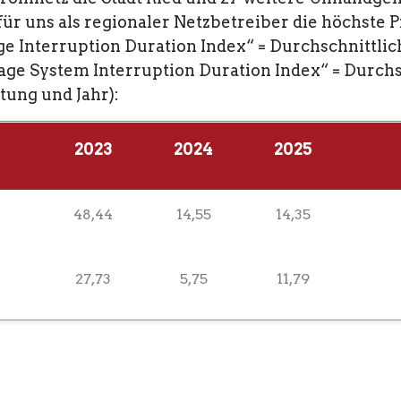
r uns als regionaler Netzbetreiber die höchste P
ge Interruption Duration Index“ = Durchschnittl
rage System Interruption Duration Index“ = Durch
tung und Jahr):
2023
2024
2025
48,44
14,55
14,35
27,73
5,75
11,79