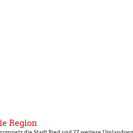
die Region
omnetz die Stadt Ried und 27 weitere Umlandgeme