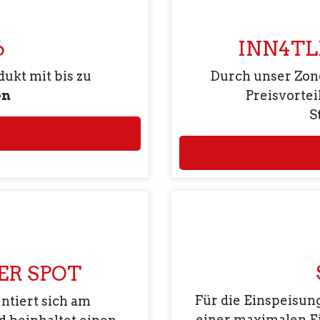
6
INN4TL
ukt mit bis zu
Durch unser Zone
en
Preisvortei
S
ER SPOT
Für die Einspeisun
ntiert sich am
einer maximalen E