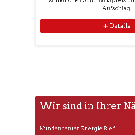
stündlichen Spotmarktpreis un
Aufschlag.
Details
Wir sind in Ihrer N
Kundencenter Energie Ried