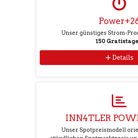
Power+2
Unser günstiges Strom-Prod
150 Gratistag
Details
INN4TLER POW
Unser Spotpreismodell orie