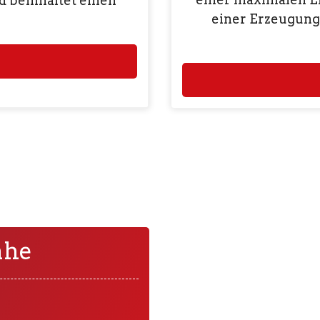
d beinhaltet einen
einer Erzeugun
ähe