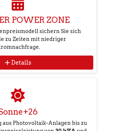
ER POWER ZONE
npreismodell sichern Sie sich
le zu Zeiten mit niedriger
tromnachfrage.
Details
Sonne+26
g aus Photovoltaik-Anlagen bis zu
inspeiseleistung von
30 kVA
und