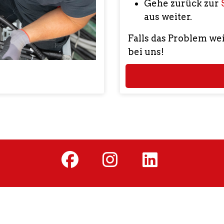
Gehe zurück zur
aus weiter.
Falls das Problem we
bei uns!
fab
fab
fab
fa-
fa-
fa-
facebook
instagram
linkedi