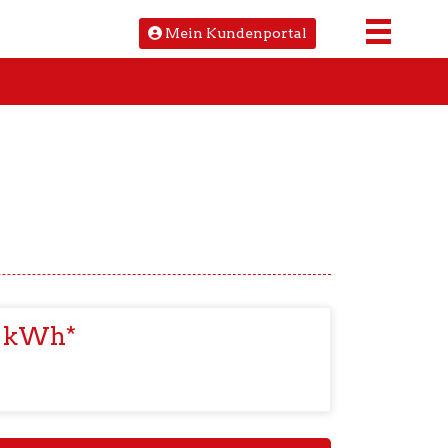
Mein Kundenportal
o kWh*