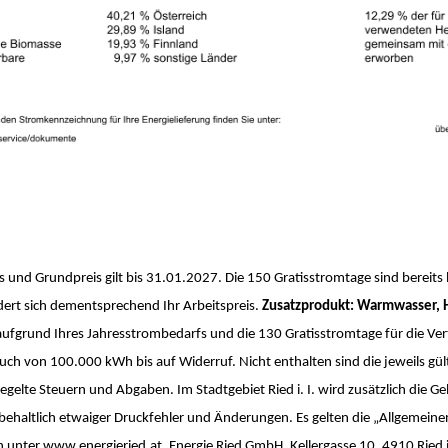
is und Grundpreis gilt bis 31.01.2027. Die 150 Gratisstromtage sind berei
ndert sich dementsprechend Ihr Arbeitspreis.
Zusatzprodukt: Warmwasser, 
t aufgrund Ihres Jahresstrombedarfs und die 130 Gratisstromtage für die V
ch von 100.000 kWh bis auf Widerruf. Nicht enthalten sind die jeweils gül
egelte Steuern und Abgaben. Im Stadtgebiet Ried i. I. wird zusätzlich die
ehaltlich etwaiger Druckfehler und Änderungen. Es gelten die „Allgemeinen
n unter
www.energieried.at
. Energie Ried GmbH, Kellergasse 10, 4910 Ried i