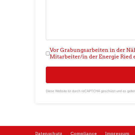
Nutzungsbedingungen
*
Vor Grabungsarbeiten in der Nä
Mitarbeiter/in der Energie Ried 
reCAPTCHA
*
Diese Website ist durch reCAPTCHA geschützt und es gelte
Datenschutz
Compliance
Impressum