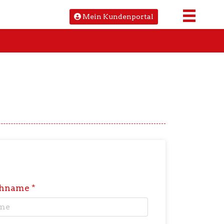
Mein Kundenportal
chname
*