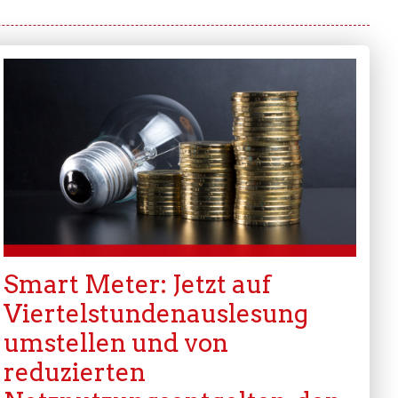
Smart Meter: Jetzt auf
Viertelstundenauslesung
umstellen und von
reduzierten